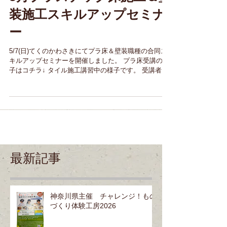
5月プラスチック床施工＆壁
装施工スキルアップセミナ
ー
5/7(日)てくのかわさきにてプラ床＆壁装職種の合同ス
キルアップセミナーを開催しました。 プラ床受講の様
子はコチラ↓ タイル施工講習中の様子です。 受講者が
実際に体験している様子。 受講者が実際、体験して完
成しました。 初めての斜めのタイル張りで、苦戦して
いましたが、綺麗に...
最新記事
神奈川県主催 チャレンジ！もの
づくり体験工房2026