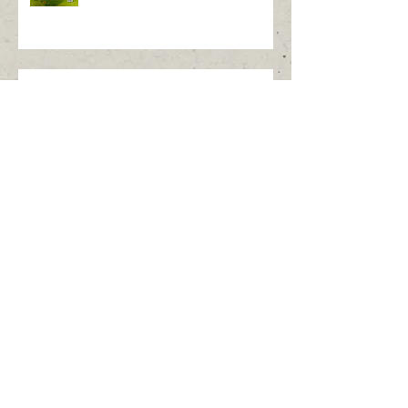
当会の総会懇親会の成功を振り返
る
令和8年度前期技能検定の実施に
ついて
ウォールボンド工業（株）工場見
学