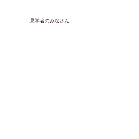
見学者のみなさん
オバ－ロックのようす 矢島氏