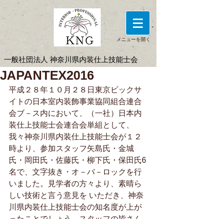
メニューを開く
一般社団法人 神奈川県内装仕上技能士会
JAPANTEX2016
平成２８年１０月２８日東京ビックサ
イトの日本室内装飾事業協同組合連合
会ブ－ス内において、（一社）日本内
装仕上技能士会連合会単組として、
我々神奈川県内装仕上技能士会が１２
時より、参加スタッフ矢島氏・金城
氏・岡田氏・佐藤氏・柳下氏・保田氏6
名で、文字抜き・オ－バ－ロックを行
いました。見学者の方々より、素晴ら
しい技術と言う意見を いただき、神奈
川県内装仕上技能士会の知名度が上が
ったことでしょう。スタッフの皆さん