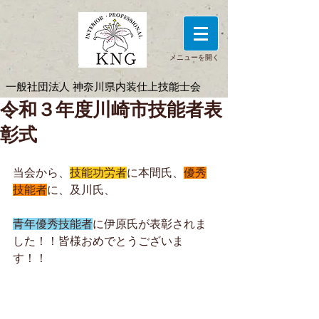
メニューを開く
一般社団法人 神奈川県内装仕上技能士会
令和３年度川崎市技能者表
彰式
当会から、
技能功労者
に本間氏、
優秀
技能者
に、及川氏、
青年優秀技能者
に伊原氏が表彰されま
した！！皆様おめでとうございま
す！！